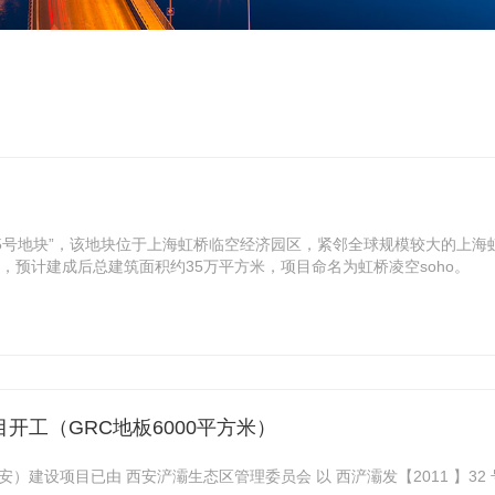
空15号地块”，该地块位于上海虹桥临空经济园区，紧邻全球规模较大的上海
方米，预计建成后总建筑面积约35万平方米，项目命名为虹桥凌空soho。
开工（GRC地板6000平方米）
设项目已由 西安浐灞生态区管理委员会 以 西浐灞发【2011 】32 