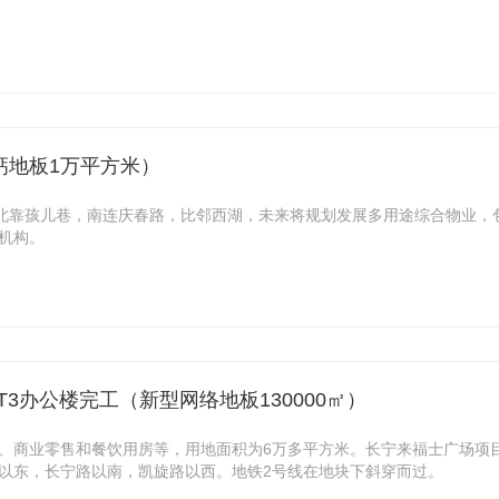
钙地板1万平方米）
，北靠孩儿巷，南连庆春路，比邻西湖，未来将规划发展多用途综合物业，
机构。
T3办公楼完工（新型网络地板130000㎡）
、商业零售和餐饮用房等，用地面积为6万多平方米。长宁来福士广场项
以东，长宁路以南，凯旋路以西。地铁2号线在地块下斜穿而过。