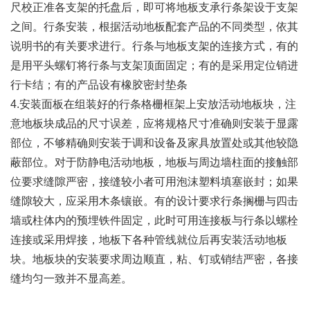
尺校正准各支架的托盘后，即可将地板支承行条架设于支架
之间。行条安装，根据活动地板配套产品的不同类型，依其
说明书的有关要求进行。行条与地板支架的连接方式，有的
是用平头螺钉将行条与支架顶面固定；有的是采用定位销进
行卡结；有的产品设有橡胶密封垫条
4.安装面板在组装好的行条格栅框架上安放活动地板块，注
意地板块成品的尺寸误差，应将规格尺寸准确则安装于显露
部位，不够精确则安装于调和设备及家具放置处或其他较隐
蔽部位。对于防静电活动地板，地板与周边墙柱面的接触部
位要求缝隙严密，接缝较小者可用泡沫塑料填塞嵌封；如果
缝隙较大，应采用木条镶嵌。有的设计要求行条搁栅与四击
墙或柱体内的预埋铁件固定，此时可用连接板与行条以螺栓
连接或采用焊接，地板下各种管线就位后再安装活动地板
块。地板块的安装要求周边顺直，粘、钉或销结严密，各接
缝均匀一致并不显高差。